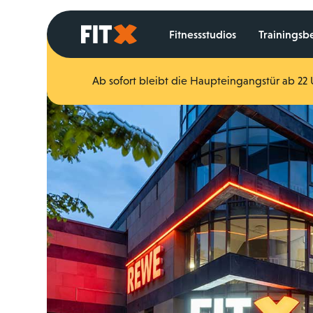
Startseite
Fitnessstudios
Trainingsb
Ab sofort bleibt die Haupteingangstür ab 22 U