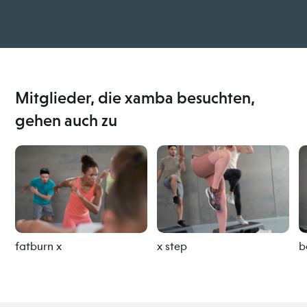
Mitglieder, die xamba besuchten,
gehen auch zu
fatburn x
x step
b