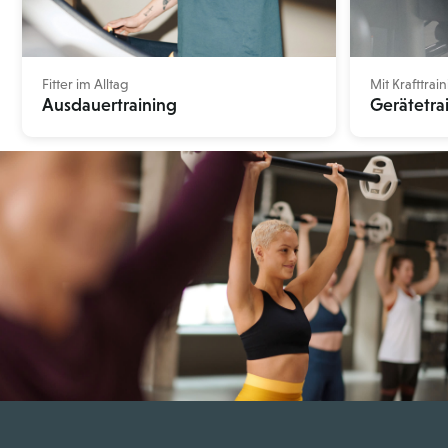
Fitter im Alltag
Mit Krafttra
Ausdauertraining
Gerätetra