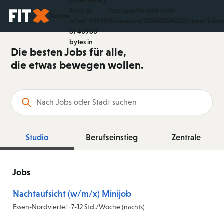
unserialize():
Error at
/var/app/fx-prd-web-
Startseite
Notice
offset 40958
f5/versions/202608041205/app/Libr
of 40960
bytes in
Die besten Jobs für alle,
die etwas bewegen wollen.
Suchbegriff
Studio
Berufseinstieg
Zentrale
Jobs
Nachtaufsicht (w/m/x) Minijob
Essen-Nordviertel · 7-12 Std./Woche (nachts)