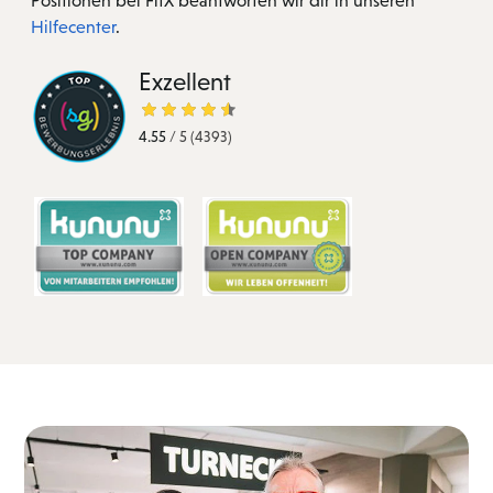
Positionen bei FitX beantworten wir dir in unseren
Hilfecenter
.
Exzellent
4.55
/
5
(4393)