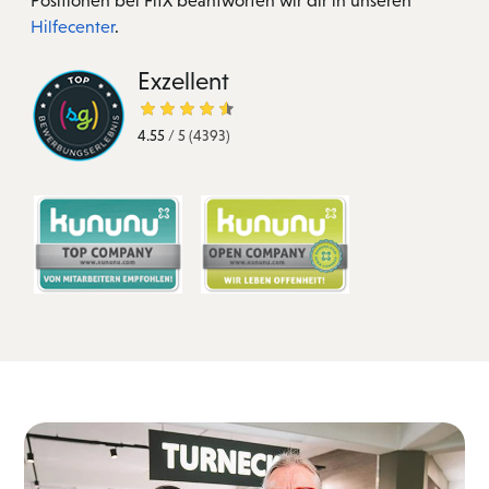
Positionen bei FitX beantworten wir dir in unseren
Hilfecenter
.
Exzellent
4.55
/
5
(4393)